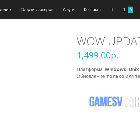
фолио
Сборки серверов
Услуги
Контакты
0
WOW UPDATE
1,499.00
р.
Платформа:
Windows
–
Unix
Обновление
только
для те