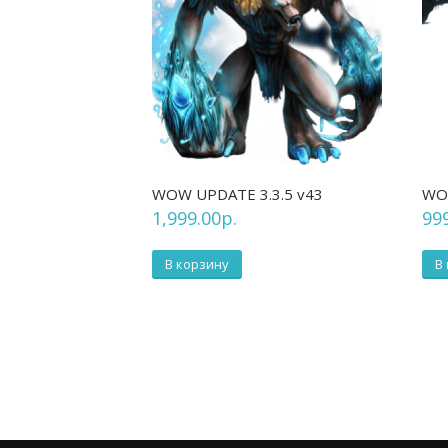
WOW UPDATE 3.3.5 v43
WOW
1,999.00
р.
99
В корзину
В