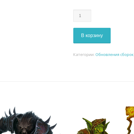
Количество
WOW
UPDATE
3.3.5
В корзину
v35
Категории:
Обновления сборок