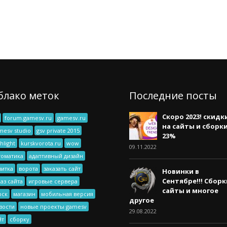
блако меток
Последние посты
Скоро 2023! скидк
forum.gamesv.ru
gamesv.ru
на сайты и сборк
mesv studio
gsv private 2015
23%
hlight
kurskvorota.ru
wow
09.11.2022
томатика
адаптивный дизайн
зитка
ворота
заказать сайт
Новинки в
Сентябре!!! Сборк
каз сайта
игровые сервера
сайты и многое
рск
магазин
мобильная версия
другое
вости
новые проекты gamesv
29.08.2022
йт
сборку