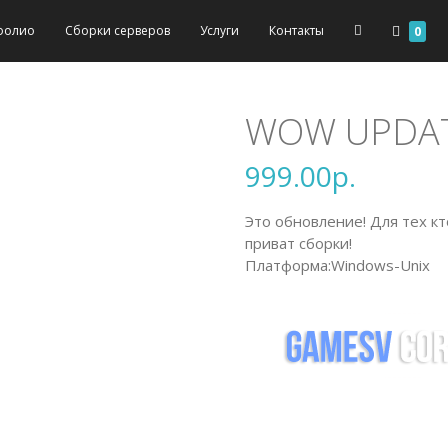
фолио
Сборки серверов
Услуги
Контакты
0
WOW UPDATE
999.00
р.
Это обновление! Для тех к
приват сборки!
Платформа:Windows-Unix