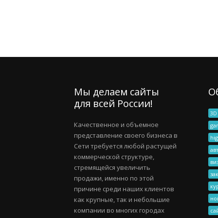
Мы делаем сайты
О
для всей России!
3D
Качественное и объемное
ga
представление своего бизнеса в
hig
Сети требуется любой растущей
ав
коммерческой структуре,
ви
стремящейся увеличить
за
продажи, именно по этой
ку
причине среди наших клиентов
но
как крупные, так и небольшие
компании во многих городах
са