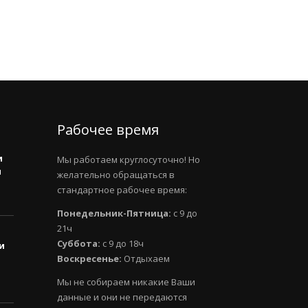
Рабочее время
и
Мы работаем круглосуточно! Но
и
желательно обращаться в
стандартное рабочее время:
Понедельник-Пятница:
с 9 до
21ч
Суббота:
с 9 до 18ч
и
Воскресенье:
Отдыхаем
Мы не собираем никакие Ваши
данные и они не передаются