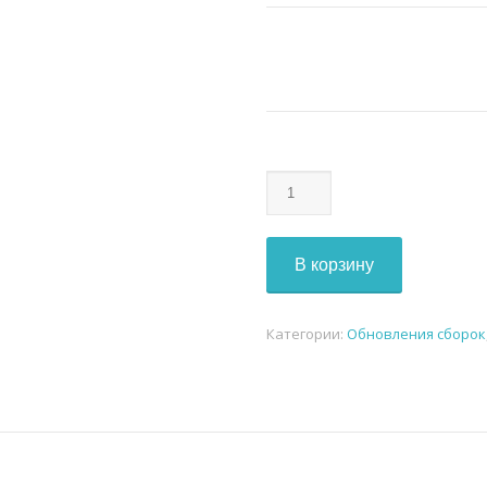
Количество
WOW
UPDATE
3.3.5
В корзину
v29.2
Категории:
Обновления сборок