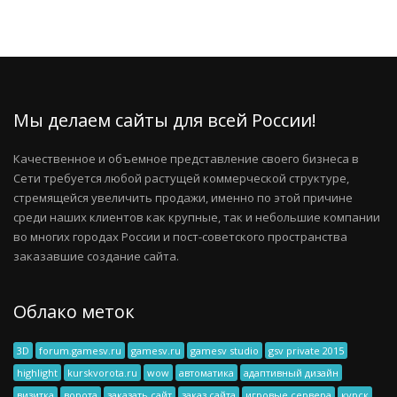
Мы делаем сайты для всей России!
Качественное и объемное представление своего бизнеса в
Сети требуется любой растущей коммерческой структуре,
стремящейся увеличить продажи, именно по этой причине
среди наших клиентов как крупные, так и небольшие компании
во многих городах России и пост-советского пространства
заказавшие создание сайта.
Облако меток
3D
forum.gamesv.ru
gamesv.ru
gamesv studio
gsv private 2015
highlight
kurskvorota.ru
wow
автоматика
адаптивный дизайн
визитка
ворота
заказать сайт
заказ сайта
игровые сервера
курск