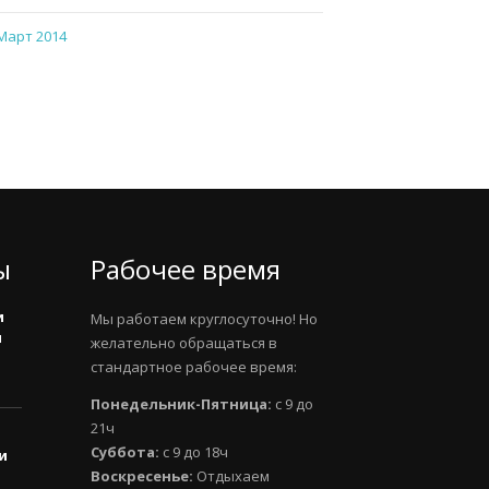
Март 2014
ы
Рабочее время
и
Мы работаем круглосуточно! Но
и
желательно обращаться в
стандартное рабочее время:
Понедельник-Пятница:
с 9 до
21ч
Суббота:
с 9 до 18ч
и
Воскресенье:
Отдыхаем