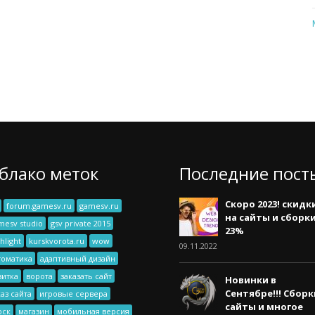
блако меток
Последние пост
Скоро 2023! скидк
forum.gamesv.ru
gamesv.ru
на сайты и сборк
mesv studio
gsv private 2015
23%
hlight
kurskvorota.ru
wow
09.11.2022
томатика
адаптивный дизайн
зитка
ворота
заказать сайт
Новинки в
Сентябре!!! Сборк
каз сайта
игровые сервера
сайты и многое
рск
магазин
мобильная версия