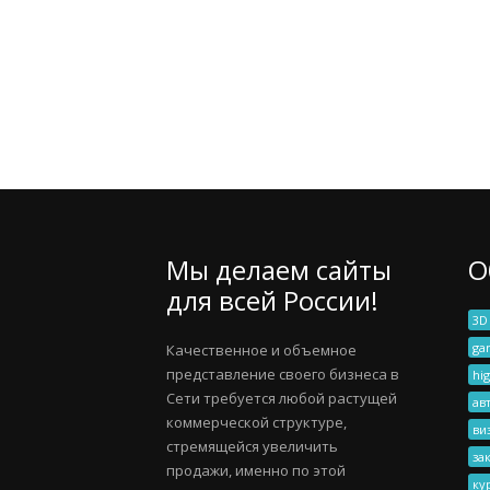
Мы делаем сайты
О
для всей России!
3D
ga
Качественное и объемное
представление своего бизнеса в
hig
Сети требуется любой растущей
ав
коммерческой структуре,
ви
стремящейся увеличить
за
продажи, именно по этой
ку