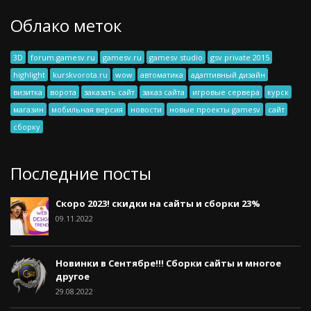
Облако меток
3D
forum.gamesv.ru
gamesv.ru
gamesv studio
gsv private 2015
highlight
kurskvorota.ru
wow
автоматика
адаптивный дизайн
визитка
ворота
заказать сайт
заказ сайта
игровые сервера
курск
магазин
мобильная версия
новости
новые проекты gamesv
сайт
сборку
Последние посты
Скоро 2023! скидки на сайты и сборки 23%
09.11.2022
Новинки в Сентябре!!! Сборки сайты и многое
другое
29.08.2022