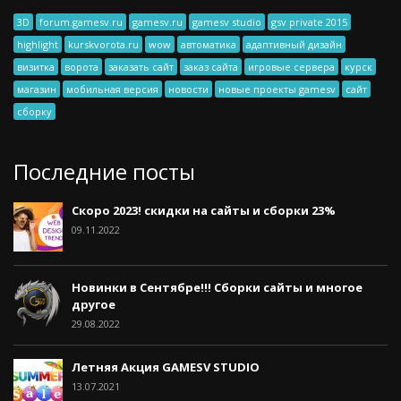
3D
forum.gamesv.ru
gamesv.ru
gamesv studio
gsv private 2015
highlight
kurskvorota.ru
wow
автоматика
адаптивный дизайн
визитка
ворота
заказать сайт
заказ сайта
игровые сервера
курск
магазин
мобильная версия
новости
новые проекты gamesv
сайт
сборку
Последние посты
Скоро 2023! скидки на сайты и сборки 23%
09.11.2022
Новинки в Сентябре!!! Сборки сайты и многое
другое
29.08.2022
Летняя Акция GAMESV STUDIO
13.07.2021