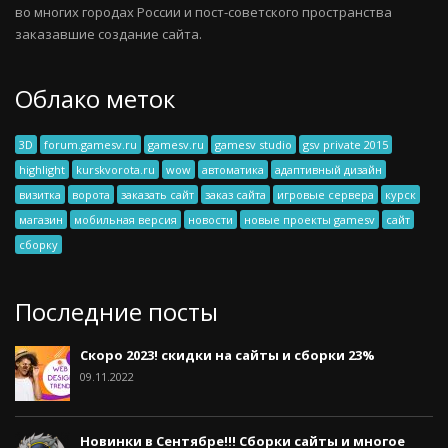
во многих городах России и пост-советского пространства
заказавшие создание сайта.
Облако меток
3D
forum.gamesv.ru
gamesv.ru
gamesv studio
gsv private 2015
highlight
kurskvorota.ru
wow
автоматика
адаптивный дизайн
визитка
ворота
заказать сайт
заказ сайта
игровые сервера
курск
магазин
мобильная версия
новости
новые проекты gamesv
сайт
сборку
Последние посты
Скоро 2023! скидки на сайты и сборки 23%
09.11.2022
Новинки в Сентябре!!! Сборки сайты и многое