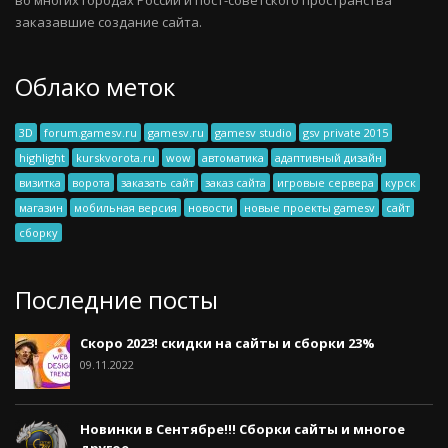
заказавшие создание сайта.
Облако меток
3D
forum.gamesv.ru
gamesv.ru
gamesv studio
gsv private 2015
highlight
kurskvorota.ru
wow
автоматика
адаптивный дизайн
визитка
ворота
заказать сайт
заказ сайта
игровые сервера
курск
магазин
мобильная версия
новости
новые проекты gamesv
сайт
сборку
Последние посты
Скоро 2023! скидки на сайты и сборки 23%
09.11.2022
Новинки в Сентябре!!! Сборки сайты и многое
другое