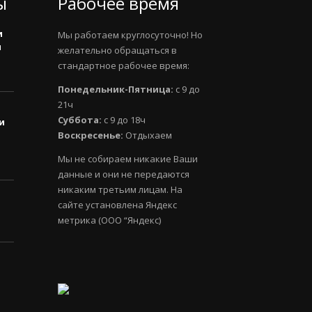
ы
Рабочее время
и
Мы работаем круглосуточно! Но
и
желательно обращаться в
стандартное рабочее время:
Понедельник-Пятница:
с 9 до
21ч
Суббота:
с 9 до 18ч
и
Воскресенье:
Отдыхаем
Мы не собираем никакие Ваши
данные и они не передаются
никаким третьим лицам. На
сайте установлена Яндекс
метрика (ООО “Яндекс)