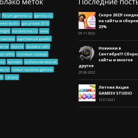
блако меток
Последние пост
Скоро 2023! скидк
forum.gamesv.ru
gamesv.ru
на сайты и сборк
mesv studio
gsv private 2015
23%
hlight
kurskvorota.ru
wow
09.11.2022
томатика
адаптивный дизайн
зитка
ворота
заказать сайт
Новинки в
Сентябре!!! Сборк
каз сайта
игровые сервера
сайты и многое
рск
магазин
мобильная версия
другое
вости
новые проекты gamesv
29.08.2022
йт
сборку
Летняя Акция
GAMESV STUDIO
13.07.2021