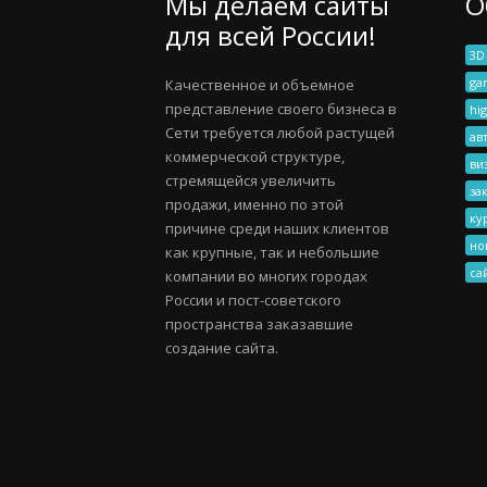
Мы делаем сайты
О
для всей России!
3D
ga
Качественное и объемное
представление своего бизнеса в
hig
Сети требуется любой растущей
ав
коммерческой структуре,
ви
стремящейся увеличить
за
продажи, именно по этой
ку
причине среди наших клиентов
но
как крупные, так и небольшие
са
компании во многих городах
России и пост-советского
пространства заказавшие
создание сайта.