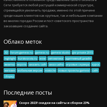
Сети требуется любой растущей коммерческой структуре,
стремящейся увеличить продажи, именно по этой причине
среди наших клиентов как крупные, так и небольшие компании
во многих городах России и пост-советского пространства
заказавшие создание сайта.
Облако меток
3D
forum.gamesv.ru
gamesv.ru
gamesv studio
gsv private 2015
highlight
kurskvorota.ru
wow
автоматика
адаптивный дизайн
визитка
ворота
заказать сайт
заказ сайта
игровые сервера
курск
магазин
мобильная версия
новости
новые проекты gamesv
сайт
сборку
Последние посты
Скоро 2023! скидки на сайты и сборки 23%