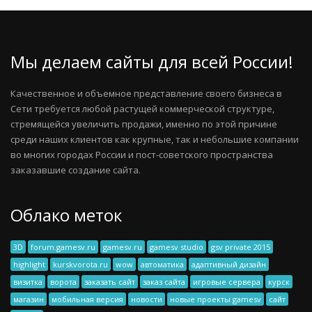
Мы делаем сайты для всей России!
Качественное и объемное представление своего бизнеса в
Сети требуется любой растущей коммерческой структуре,
стремящейся увеличить продажи, именно по этой причине
среди наших клиентов как крупные, так и небольшие компании
во многих городах России и пост-советского пространства
заказавшие создание сайта.
Облако меток
3D
forum.gamesv.ru
gamesv.ru
gamesv studio
gsv private 2015
highlight
kurskvorota.ru
wow
автоматика
адаптивный дизайн
визитка
ворота
заказать сайт
заказ сайта
игровые сервера
курск
магазин
мобильная версия
новости
новые проекты gamesv
сайт