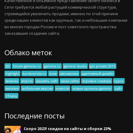
Качественное и объемное представление своего бизнеса в
Сети требуется любой растущей коммерческой структуре,
стремящейся увеличить продажи, именно по этой причине
среди наших клиентов как крупные, так и небольшие компании
во многих городах России и пост-советского пространства
заказавшие создание сайта.
Облако меток
3D
forum.gamesv.ru
gamesv.ru
gamesv studio
gsv private 2015
highlight
kurskvorota.ru
wow
автоматика
адаптивный дизайн
визитка
ворота
заказать сайт
заказ сайта
игровые сервера
курск
магазин
мобильная версия
новости
новые проекты gamesv
сайт
сборку
Последние посты
Скоро 2023! скидки на сайты и сборки 23%