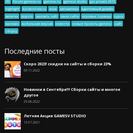
3D
forum.gamesv.ru
gamesv.ru
gamesv studio
gsv private 2015
highlight
kurskvorota.ru
wow
автоматика
адаптивный дизайн
визитка
ворота
заказать сайт
заказ сайта
игровые сервера
курск
магазин
мобильная версия
новости
новые проекты gamesv
сайт
сборку
Последние посты
Скоро 2023! скидки на сайты и сборки 23%
09.11.2022
Новинки в Сентябре!!! Сборки сайты и многое
другое
29.08.2022
Летняя Акция GAMESV STUDIO
13.07.2021