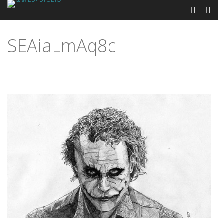
SEAiaLmAq8c