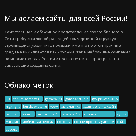
Мы делаем сайты для всей России!
Качественное и объемное представление своего бизнеса в
Сети требуется любой растущей коммерческой структуре,
стремящейся увеличить продажи, именно по этой причине
среди наших клиентов как крупные, так и небольшие компании
во многих городах России и пост-советского пространства
заказавшие создание сайта.
Облако меток
3D
forum.gamesv.ru
gamesv.ru
gamesv studio
gsv private 2015
highlight
kurskvorota.ru
wow
автоматика
адаптивный дизайн
визитка
ворота
заказать сайт
заказ сайта
игровые сервера
курск
магазин
мобильная версия
новости
новые проекты gamesv
сайт
сборку