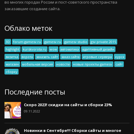
во многих городах России и пост-советского пространства
заказавшие создание сайта.
Облако меток
3D
forum.gamesv.ru
gamesv.ru
gamesv studio
gsv private 2015
highlight
kurskvorota.ru
wow
автоматика
адаптивный дизайн
визитка
ворота
заказать сайт
заказ сайта
игровые сервера
курск
магазин
мобильная версия
новости
новые проекты gamesv
сайт
сборку
Последние посты
Скоро 2023! скидки на сайты и сборки 23%
09.11.2022
Новинки в Сентябре!!! Сборки сайты и многое