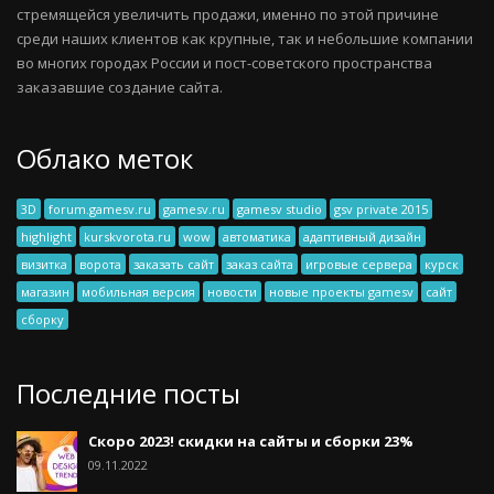
стремящейся увеличить продажи, именно по этой причине
среди наших клиентов как крупные, так и небольшие компании
во многих городах России и пост-советского пространства
заказавшие создание сайта.
Облако меток
3D
forum.gamesv.ru
gamesv.ru
gamesv studio
gsv private 2015
highlight
kurskvorota.ru
wow
автоматика
адаптивный дизайн
визитка
ворота
заказать сайт
заказ сайта
игровые сервера
курск
магазин
мобильная версия
новости
новые проекты gamesv
сайт
сборку
Последние посты
Скоро 2023! скидки на сайты и сборки 23%
09.11.2022