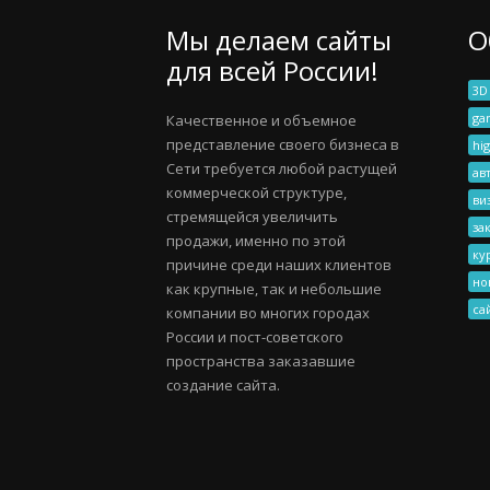
Мы делаем сайты
О
для всей России!
3D
ga
Качественное и объемное
представление своего бизнеса в
hig
Сети требуется любой растущей
ав
коммерческой структуре,
ви
стремящейся увеличить
за
продажи, именно по этой
ку
причине среди наших клиентов
но
как крупные, так и небольшие
са
компании во многих городах
России и пост-советского
пространства заказавшие
создание сайта.