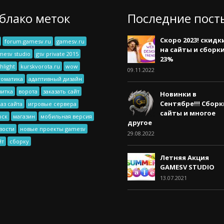
блако меток
Последние пост
Скоро 2023! скидк
forum.gamesv.ru
gamesv.ru
на сайты и сборк
mesv studio
gsv private 2015
23%
hlight
kurskvorota.ru
wow
09.11.2022
томатика
адаптивный дизайн
зитка
ворота
заказать сайт
Новинки в
Сентябре!!! Сборк
каз сайта
игровые сервера
сайты и многое
рск
магазин
мобильная версия
другое
вости
новые проекты gamesv
29.08.2022
йт
сборку
Летняя Акция
GAMESV STUDIO
13.07.2021