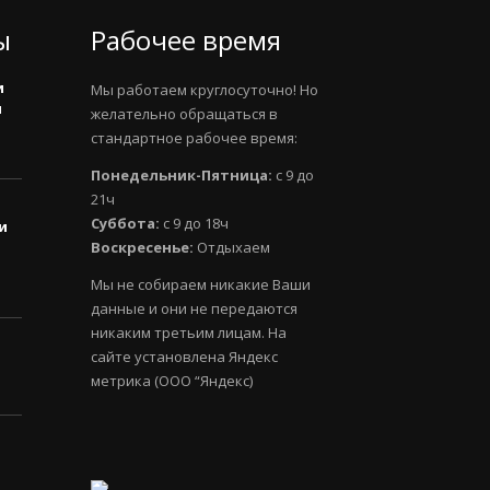
ы
Рабочее время
и
Мы работаем круглосуточно! Но
и
желательно обращаться в
стандартное рабочее время:
Понедельник-Пятница:
с 9 до
21ч
Суббота:
с 9 до 18ч
и
Воскресенье:
Отдыхаем
Мы не собираем никакие Ваши
данные и они не передаются
никаким третьим лицам. На
сайте установлена Яндекс
метрика (ООО “Яндекс)