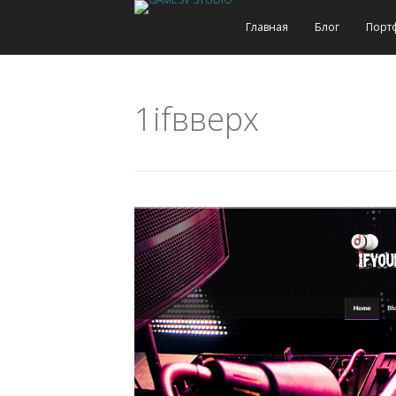
Главная
Блог
Порт
1ifвверх