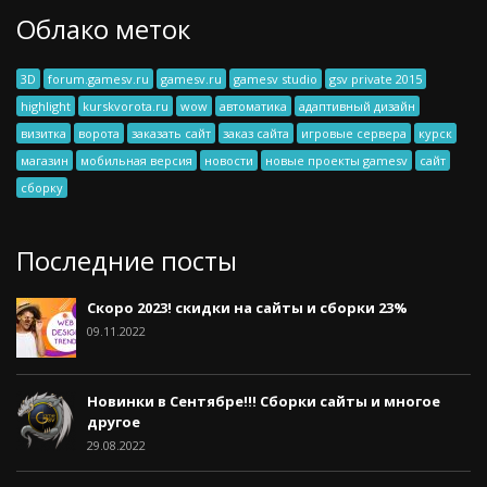
Облако меток
3D
forum.gamesv.ru
gamesv.ru
gamesv studio
gsv private 2015
highlight
kurskvorota.ru
wow
автоматика
адаптивный дизайн
визитка
ворота
заказать сайт
заказ сайта
игровые сервера
курск
магазин
мобильная версия
новости
новые проекты gamesv
сайт
сборку
Последние посты
Скоро 2023! скидки на сайты и сборки 23%
09.11.2022
Новинки в Сентябре!!! Сборки сайты и многое
другое
29.08.2022