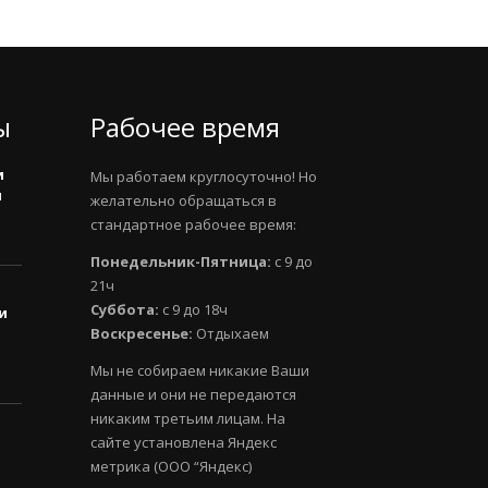
ы
Рабочее время
и
Мы работаем круглосуточно! Но
и
желательно обращаться в
стандартное рабочее время:
Понедельник-Пятница:
с 9 до
21ч
Суббота:
с 9 до 18ч
и
Воскресенье:
Отдыхаем
Мы не собираем никакие Ваши
данные и они не передаются
никаким третьим лицам. На
сайте установлена Яндекс
метрика (ООО “Яндекс)