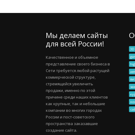
Мы делаем сайты
О
для всей России!
3D
ga
Качественное и объемное
представление своего бизнеса в
hig
Сети требуется любой растущей
ав
коммерческой структуре,
ви
стремящейся увеличить
за
продажи, именно по этой
ку
причине среди наших клиентов
но
как крупные, так и небольшие
са
компании во многих городах
России и пост-советского
пространства заказавшие
создание сайта.