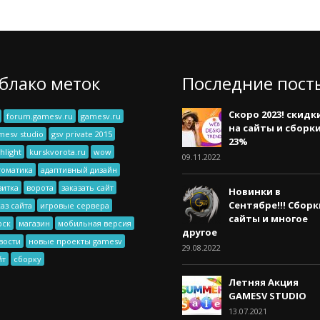
блако меток
Последние пост
Скоро 2023! скидк
forum.gamesv.ru
gamesv.ru
на сайты и сборк
mesv studio
gsv private 2015
23%
hlight
kurskvorota.ru
wow
09.11.2022
томатика
адаптивный дизайн
зитка
ворота
заказать сайт
Новинки в
Сентябре!!! Сборк
каз сайта
игровые сервера
сайты и многое
рск
магазин
мобильная версия
другое
вости
новые проекты gamesv
29.08.2022
йт
сборку
Летняя Акция
GAMESV STUDIO
13.07.2021