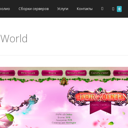
фолио
Сборки серверов
Услуги
Контакты
0
 World