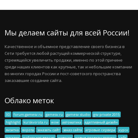
Мы делаем сайты для всей России!
Качественное и объемное представление своего бизнеса в
Сети требуется любой растущей коммерческой структуре,
стремящейся увеличить продажи, именно по этой причине
среди наших клиентов как крупные, так и небольшие компании
во многих городах России и пост-советского пространства
заказавшие создание сайта.
Облако меток
3D
forum.gamesv.ru
gamesv.ru
gamesv studio
gsv private 2015
highlight
kurskvorota.ru
wow
автоматика
адаптивный дизайн
визитка
ворота
заказать сайт
заказ сайта
игровые сервера
курск
магазин
мобильная версия
новости
новые проекты gamesv
сайт