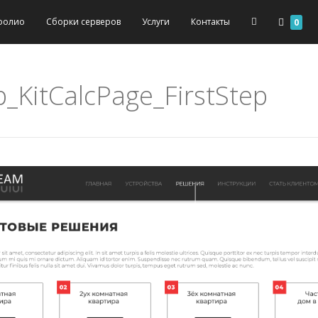
фолио
Сборки серверов
Услуги
Контакты
0
_KitCalcPage_FirstStep