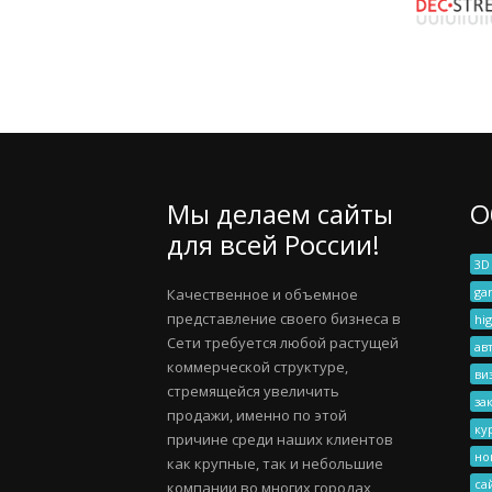
Мы делаем сайты
О
для всей России!
3D
ga
Качественное и объемное
представление своего бизнеса в
hig
Сети требуется любой растущей
ав
коммерческой структуре,
ви
стремящейся увеличить
за
продажи, именно по этой
ку
причине среди наших клиентов
но
как крупные, так и небольшие
са
компании во многих городах