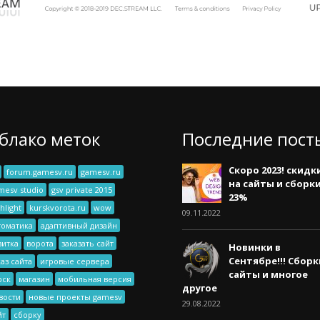
блако меток
Последние пост
Скоро 2023! скидк
forum.gamesv.ru
gamesv.ru
на сайты и сборк
mesv studio
gsv private 2015
23%
hlight
kurskvorota.ru
wow
09.11.2022
томатика
адаптивный дизайн
зитка
ворота
заказать сайт
Новинки в
Сентябре!!! Сборк
каз сайта
игровые сервера
сайты и многое
рск
магазин
мобильная версия
другое
вости
новые проекты gamesv
29.08.2022
йт
сборку