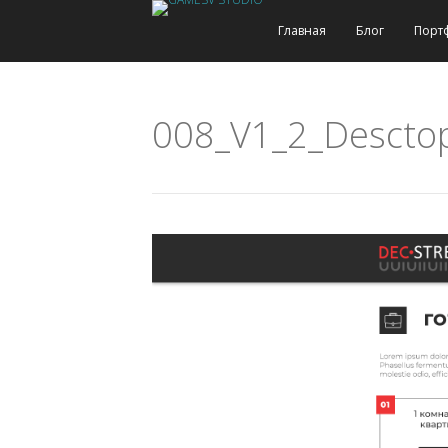
Главная
Блог
Порт
008_V1_2_Desctop