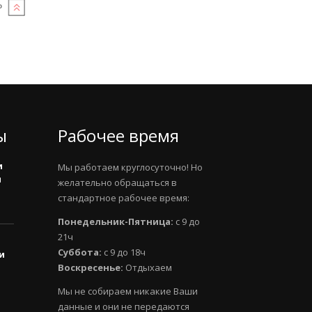
ы
Рабочее время
и
Мы работаем круглосуточно! Но
и
желательно обращаться в
стандартное рабочее время:
Понедельник-Пятница:
с 9 до
21ч
Суббота:
с 9 до 18ч
и
Воскресенье:
Отдыхаем
Мы не собираем никакие Ваши
данные и они не передаются