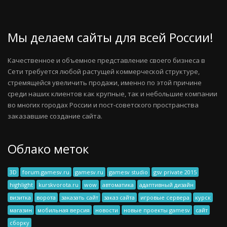
Мы делаем сайты для всей России!
Качественное и объемное представление своего бизнеса в
Сети требуется любой растущей коммерческой структуре,
стремящейся увеличить продажи, именно по этой причине
среди наших клиентов как крупные, так и небольшие компании
во многих городах России и пост-советского пространства
заказавшие создание сайта.
Облако меток
3D
forum.gamesv.ru
gamesv.ru
gamesv studio
gsv private 2015
highlight
kurskvorota.ru
wow
автоматика
адаптивный дизайн
визитка
ворота
заказать сайт
заказ сайта
игровые сервера
курск
магазин
мобильная версия
новости
новые проекты gamesv
сайт
сборку