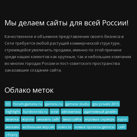
Мы делаем сайты для всей России!
Качественное и объемное представление своего бизнеса в
Сети требуется любой растущей коммерческой структуре,
стремящейся увеличить продажи, именно по этой причине
среди наших клиентов как крупные, так и небольшие компании
во многих городах России и пост-советского пространства
заказавшие создание сайта.
Облако меток
3D
forum.gamesv.ru
gamesv.ru
gamesv studio
gsv private 2015
highlight
kurskvorota.ru
wow
автоматика
адаптивный дизайн
визитка
ворота
заказать сайт
заказ сайта
игровые сервера
курск
магазин
мобильная версия
новости
новые проекты gamesv
сайт
сборку