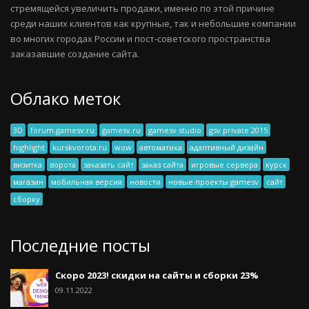
стремящейся увеличить продажи, именно по этой причине
среди наших клиентов как крупные, так и небольшие компании
во многих городах России и пост-советского пространства
заказавшие создание сайта.
Облако меток
3D
forum.gamesv.ru
gamesv.ru
gamesv studio
gsv private 2015
highlight
kurskvorota.ru
wow
автоматика
адаптивный дизайн
визитка
ворота
заказать сайт
заказ сайта
игровые сервера
курск
магазин
мобильная версия
новости
новые проекты gamesv
сайт
сборку
Последние посты
Скоро 2023! скидки на сайты и сборки 23%
09.11.2022