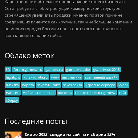
Качественное и объемное представление своего бизнеса в
Сети требуется любой растущей коммерческой структуре,
стремящейся увеличить продажи, именно по этой причине
среди наших клиентов как крупные, так и небольшие компании
во многих городах России и пост-советского пространства
заказавшие создание сайта.
Облако меток
3D
forum.gamesv.ru
gamesv.ru
gamesv studio
gsv private 2015
highlight
kurskvorota.ru
wow
автоматика
адаптивный дизайн
визитка
ворота
заказать сайт
заказ сайта
игровые сервера
курск
магазин
мобильная версия
новости
новые проекты gamesv
сайт
сборку
Последние посты
Скоро 2023! скидки на сайты и сборки 23%