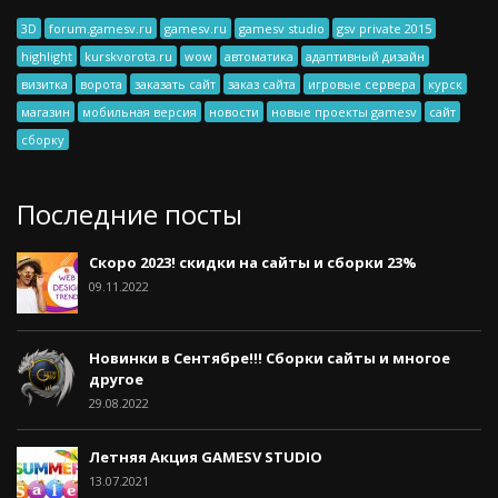
3D
forum.gamesv.ru
gamesv.ru
gamesv studio
gsv private 2015
highlight
kurskvorota.ru
wow
автоматика
адаптивный дизайн
визитка
ворота
заказать сайт
заказ сайта
игровые сервера
курск
магазин
мобильная версия
новости
новые проекты gamesv
сайт
сборку
Последние посты
Скоро 2023! скидки на сайты и сборки 23%
09.11.2022
Новинки в Сентябре!!! Сборки сайты и многое
другое
29.08.2022
Летняя Акция GAMESV STUDIO
13.07.2021