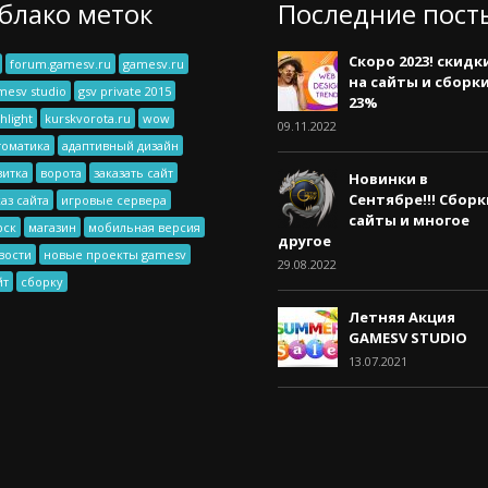
блако меток
Последние пост
Скоро 2023! скидк
forum.gamesv.ru
gamesv.ru
на сайты и сборк
mesv studio
gsv private 2015
23%
hlight
kurskvorota.ru
wow
09.11.2022
томатика
адаптивный дизайн
зитка
ворота
заказать сайт
Новинки в
Сентябре!!! Сборк
каз сайта
игровые сервера
сайты и многое
рск
магазин
мобильная версия
другое
вости
новые проекты gamesv
29.08.2022
йт
сборку
Летняя Акция
GAMESV STUDIO
13.07.2021