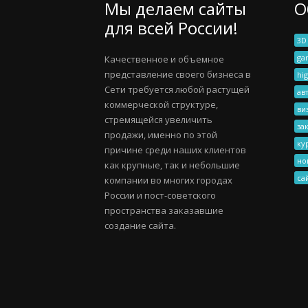
Мы делаем сайты
О
для всей России!
3D
ga
Качественное и объемное
представление своего бизнеса в
hig
Сети требуется любой растущей
ав
коммерческой структуре,
ви
стремящейся увеличить
за
продажи, именно по этой
ку
причине среди наших клиентов
но
как крупные, так и небольшие
са
компании во многих городах
России и пост-советского
пространства заказавшие
создание сайта.