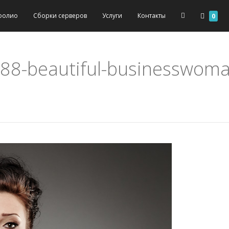
фолио
Сборки серверов
Услуги
Контакты
0
8-beautiful-businesswoma