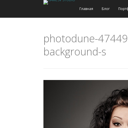
Главная
Блог
Порт
photodune-474498
background-s