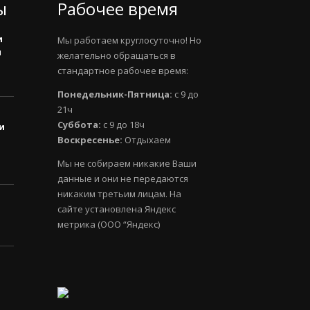
ы
Рабочее время
и
Мы работаем круглосуточно! Но
и
желательно обращаться в
стандартное рабочее время:
Понедельник-Пятница:
с 9 до
21ч
Суббота:
с 9 до 18ч
и
Воскресенье:
Отдыхаем
Мы не собираем никакие Ваши
данные и они не передаются
никаким третьим лицам. На
сайте установлена Яндекс
метрика (ООО “Яндекс)