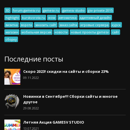
3D
forum.gamesv.ru
gamesv.ru
gamesv studio
gsv private 2015
highlight
kurskvorota.ru
wow
автоматика
адаптивный дизайн
визитка
ворота
заказать сайт
заказ сайта
игровые сервера
курск
магазин
мобильная версия
новости
новые проекты gamesv
сайт
сборку
Последние посты
Скоро 2023! скидки на сайты и сборки 23%
09.11.2022
Новинки в Сентябре!!! Сборки сайты и многое
другое
29.08.2022
Летняя Акция GAMESV STUDIO
13.07.2021