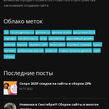
заказавшие создание сайта.
Облако меток
3D
forum.gamesv.ru
gamesv.ru
gamesv studio
gsv private 2015
highlight
kurskvorota.ru
wow
автоматика
адаптивный дизайн
визитка
ворота
заказать сайт
заказ сайта
игровые сервера
курск
магазин
мобильная версия
новости
новые проекты gamesv
сайт
сборку
Последние посты
Скоро 2023! скидки на сайты и сборки 23%
09.11.2022
Новинки в Сентябре!!! Сборки сайты и многое
другое