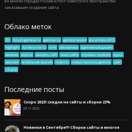
во многих городах России и пост-советского пространства
заказавшие создание сайта.
Облако меток
3D
forum.gamesv.ru
gamesv.ru
gamesv studio
gsv private 2015
highlight
kurskvorota.ru
wow
автоматика
адаптивный дизайн
визитка
ворота
заказать сайт
заказ сайта
игровые сервера
курск
магазин
мобильная версия
новости
новые проекты gamesv
сайт
сборку
Последние посты
Скоро 2023! скидки на сайты и сборки 23%
09.11.2022
Новинки в Сентябре!!! Сборки сайты и многое