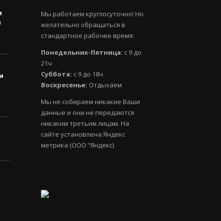
и
Мы работаем круглосуточно! Но
и
желательно обращаться в
стандартное рабочее время:
Понедельник-Пятница:
с 9 до
21ч
Суббота:
с 9 до 18ч
и
Воскресенье:
Отдыхаем
Мы не собираем никакие Ваши
данные и они не передаются
никаким третьим лицам. На
сайте установлена Яндекс
метрика (ООО “Яндекс)