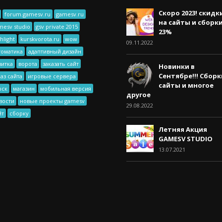
Скоро 2023! скидк
forum.gamesv.ru
gamesv.ru
на сайты и сборк
mesv studio
gsv private 2015
23%
hlight
kurskvorota.ru
wow
09.11.2022
томатика
адаптивный дизайн
зитка
ворота
заказать сайт
Новинки в
Сентябре!!! Сборк
каз сайта
игровые сервера
сайты и многое
рск
магазин
мобильная версия
другое
вости
новые проекты gamesv
29.08.2022
йт
сборку
Летняя Акция
GAMESV STUDIO
13.07.2021