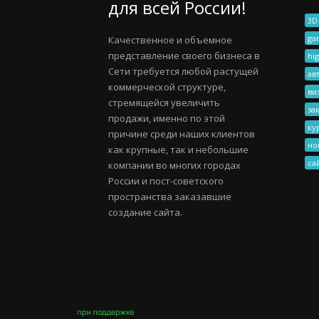
для всей России!
3D
ga
Качественное и объемное
представление своего бизнеса в
hig
Сети требуется любой растущей
ав
коммерческой структуре,
ви
стремящейся увеличить
за
продажи, именно по этой
ку
причине среди наших клиентов
но
как крупные, так и небольшие
са
компании во многих городах
России и пост-советского
пространства заказавшие
создание сайта.