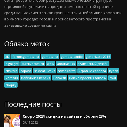
Сети требуется любой растущей коммерческой структуре,
стремящейся увеличить продажи, именно по этой причине
среди наших клиентов как крупные, так и небольшие компании
во многих городах России и пост-советского пространства
заказавшие создание сайта.
Облако меток
3D
forum.gamesv.ru
gamesv.ru
gamesv studio
gsv private 2015
highlight
kurskvorota.ru
wow
автоматика
адаптивный дизайн
визитка
ворота
заказать сайт
заказ сайта
игровые сервера
курск
магазин
мобильная версия
новости
новые проекты gamesv
сайт
сборку
Последние посты
Скоро 2023! скидки на сайты и сборки 23%
09.11.2022