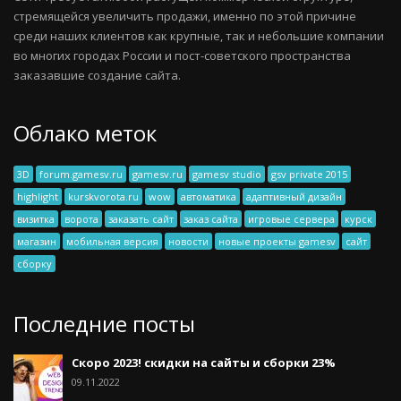
стремящейся увеличить продажи, именно по этой причине
среди наших клиентов как крупные, так и небольшие компании
во многих городах России и пост-советского пространства
заказавшие создание сайта.
Облако меток
3D
forum.gamesv.ru
gamesv.ru
gamesv studio
gsv private 2015
highlight
kurskvorota.ru
wow
автоматика
адаптивный дизайн
визитка
ворота
заказать сайт
заказ сайта
игровые сервера
курск
магазин
мобильная версия
новости
новые проекты gamesv
сайт
сборку
Последние посты
Скоро 2023! скидки на сайты и сборки 23%
09.11.2022