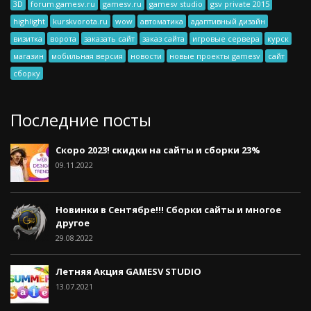
3D
forum.gamesv.ru
gamesv.ru
gamesv studio
gsv private 2015
highlight
kurskvorota.ru
wow
автоматика
адаптивный дизайн
визитка
ворота
заказать сайт
заказ сайта
игровые сервера
курск
магазин
мобильная версия
новости
новые проекты gamesv
сайт
сборку
Последние посты
Скоро 2023! скидки на сайты и сборки 23%
09.11.2022
Новинки в Сентябре!!! Сборки сайты и многое
другое
29.08.2022
Летняя Акция GAMESV STUDIO
13.07.2021