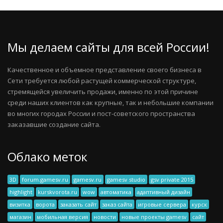
Мы делаем сайты для всей России!
Качественное и объемное представление своего бизнеса в
Сети требуется любой растущей коммерческой структуре,
стремящейся увеличить продажи, именно по этой причине
среди наших клиентов как крупные, так и небольшие компании
во многих городах России и пост-советского пространства
заказавшие создание сайта.
Облако меток
3D
forum.gamesv.ru
gamesv.ru
gamesv studio
gsv private 2015
highlight
kurskvorota.ru
wow
автоматика
адаптивный дизайн
визитка
ворота
заказать сайт
заказ сайта
игровые сервера
курск
магазин
мобильная версия
новости
новые проекты gamesv
сайт